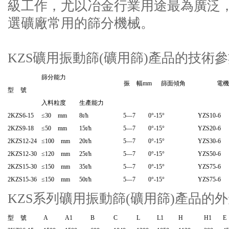
級工作，尤以冶金行業用途最為廣泛
選礦廠常用的篩分機械。
KZS礦用振動篩(礦用篩)產品的技術
篩分能力
振 幅mm
篩面傾角
電機
型 號
入料粒度
生產能力
2KZS6-15
≤30 mm
8t/h
5—7
0°-15°
YZS10-6
2KZS9-18
≤50 mm
15t/h
5—7
0°-15°
YZS20-6
2KZS12-24
≤100 mm
20t/h
5—7
0°-15°
YZS30-6
2KZS12-30
≤120 mm
25t/h
5—7
0°-15°
YZS50-6
2KZS15-30
≤150 mm
35t/h
5—7
0°-15°
YZS75-6
2KZS15-36
≤150 mm
50t/h
5—7
0°-15°
YZS75-6
KZS系列礦用振動篩(礦用篩)產品的
型 號
A
A1
B
C
L
L1
H
H1
E