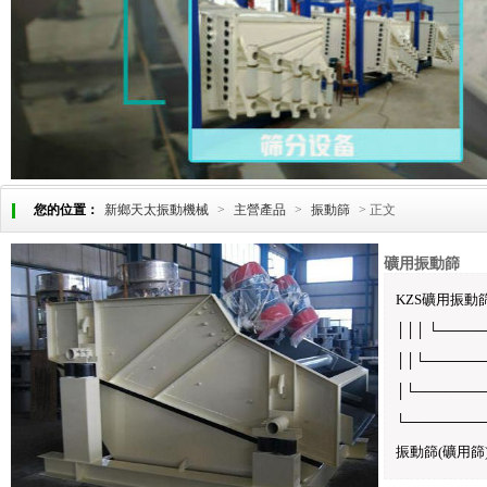
您的位置：
新鄉天太振動機械
>
主營產品
>
振動篩
> 正文
礦用振動篩
KZS礦用振動篩(
│││ └───
││└─────
│└──────
└───────
振動篩(礦用篩