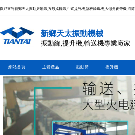
歡迎來到新鄉天太振動振動篩,方形搖擺篩,斗式提升機,刮板輸送機,大傾角皮帶機,滾
新鄉天太振動機械
振動篩,提升機,輸送機專業廠家
網站首頁
主營產品
振動篩
提升機