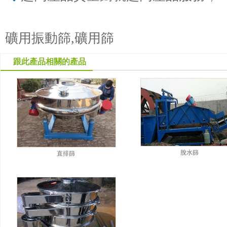
礦用振動篩,礦用篩
跟此產品相關的產品
脫水篩
直排篩