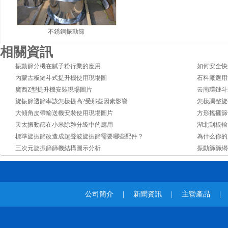
不銹鋼振動篩
相關資訊
振動篩分機在膩子粉行業的應用
如何安全快
內蒙古板鏈斗式提升機使用現場圖
石料廠選用
廣西Z型提升機安裝現場圖片
云南環鏈斗
旋振篩透篩率該怎樣提高?受那些因素影響
怎樣調整旋
大傾角皮帶輸送機安裝使用現場圖片
方形搖擺篩
天太振動篩在小米除雜分級中的應用
湖北刮板輸
標準旋振篩改造成超聲波旋振篩需要哪些配件？
為什么你的
三次元旋振篩篩機結構圖示分析
振動篩篩網
公司簡介
|
新聞資訊
|
主營產品
|