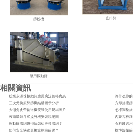
直排篩
篩粉機
礦用振動篩
相關資訊
粉煤灰漂珠振動篩應用廣泛價格實惠
為什么你的
三次元旋振篩篩機結構圖示分析
方形搖擺篩
大傾角皮帶輸送機安裝使用現場圖片
怎樣調整旋
云南環鏈斗式提升機安裝現場圖
內蒙古板鏈
振動篩篩網破損后怎樣更換篩網？
石料廠選用
如何安全快速更換旋振篩篩網？
標準旋振篩