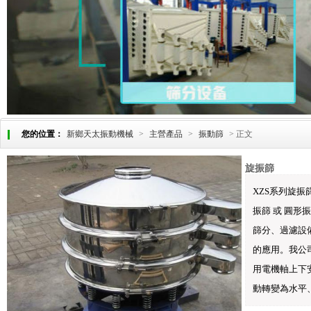
您的位置：
新鄉天太振動機械
>
主營產品
>
振動篩
> 正文
旋振篩
XZS系列旋振
振篩 或 圓形
篩分、過濾設
的應用。我公
用電機軸上下
動轉變為水平