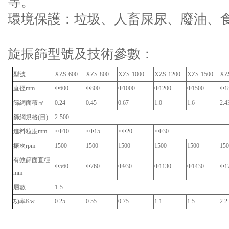
等。
環境保護：垃圾、人畜屎尿、廢油、
旋振篩型號及技術參數：
型
號
XZS-600
XZS-800
XZS-1000
XZS-1200
XZS-1500
XZ
直徑
mm
Φ600
Φ800
Φ1000
Φ1200
Φ1500
Φ1
篩網面積㎡
0.24
0.45
0.67
1.0
1.6
2.4
篩網規格(目)
2-500
進料粒度
mm
<Φ10
<Φ15
<Φ20
<Φ30
振次
rpm
1500
1500
1500
1500
1500
15
有效篩面直徑
Φ560
Φ760
Φ930
Φ1130
Φ1430
Φ1
mm
層數
1-5
功率
Kw
0.25
0.55
0.75
1.1
1.5
2.2