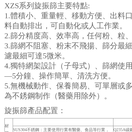
XZS系列旋振篩主要特點:
1.體積小、重量輕、移動方便、出料
料自動排出，可自動化或人工作業。
2.篩分精度高、效率高，任何粉、粒
3.篩網不阻塞、粉末不飛揚、篩分最細
濾最細可達5微米。
4.獨特網架設計（子母式）、篩網使
—5分鐘、操作簡單、清洗方便。
5.無機械動作、保養簡易、可單層或
為不銹鋼制作（醫藥用除外）。
旋振篩產品配置：
材
SUS304不銹鋼：主要使用行業有醫藥、食品等行業，
Q235A