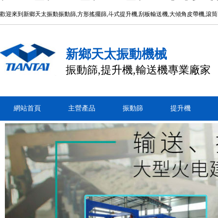
歡迎來到新鄉天太振動振動篩,方形搖擺篩,斗式提升機,刮板輸送機,大傾角皮帶機,滾
新鄉天太振動機械
振動篩,提升機,輸送機專業廠家
網站首頁
主營產品
振動篩
提升機