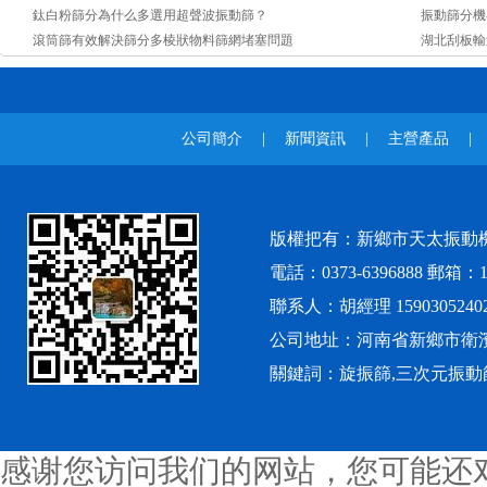
鈦白粉篩分為什么多選用超聲波振動篩？
振動篩分機
滾筒篩有效解決篩分多棱狀物料篩網堵塞問題
湖北刮板輸
公司簡介
|
新聞資訊
|
主營產品
|
版權把有：新鄉市天太振動
電話：0373-6396888 郵箱：12
聯系人：胡經理 1590305240
公司地址：河南省新鄉市衛
關鍵詞：旋振篩,三次元振動
感谢您访问我们的网站，您可能还