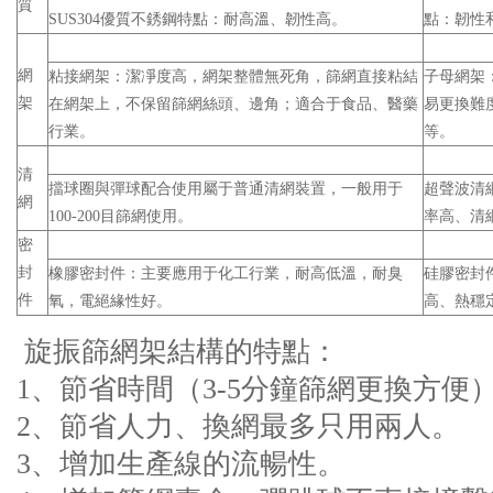
質
SUS304優質不銹鋼特點：耐高溫、韌性高。
點：韌性
網
粘接網架：潔凈度高，網架整體無死角，篩網直接粘結
子母網架
架
在網架上，不保留篩網絲頭、邊角；適合于食品、醫藥
易更換難
行業。
等。
清
擋球圈與彈球配合使用屬于普通清網裝置，一般用于
超聲波清網
網
100-200目篩網使用。
率高、清
密
封
橡膠密封件：主要應用于化工行業，耐高低溫，耐臭
硅膠密封
件
氧，電絕緣性好。
高、熱穩
旋振篩網架結構的特點：
1、節省時間（3-5分鐘篩網更換方便
2、節省人力、換網最多只用兩人。
3、增加生產線的流暢性。