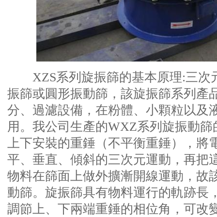
XZS系列旋振篩的基本原理:三次
振篩
或
圓形振動篩
，該旋振篩系列產
分、過濾設備，在粉體、小顆粒以及
用。我公司生產的WXZ系列旋振動篩
上下安裝的重錘（不平衡重錘），將
平、垂直、傾斜的三次元運動，再把
物料在篩面上做外擴漸開線運動，故
動篩。旋振篩具有物料運行的軌跡長
調節上、下兩端重錘的相位角，可改