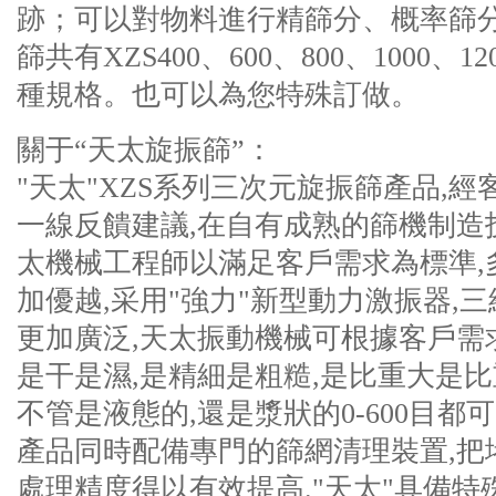
跡；可以對物料進行精篩分、概率篩
篩共有XZS400、600、800、1000、120
種規格。也可以為您特殊訂做。
關于“天太旋振篩”：
"天太"XZS系列三次元旋振篩產品,
一線反饋建議,在自有成熟的篩機制造
太機械工程師以滿足客戶需求為標準,
加優越,采用"強力"新型動力激振器,
更加廣泛,天太振動機械可根據客戶需
是干是濕,是精細是粗糙,是比重大是比重輕
不管是液態的,還是漿狀的0-600目都
產品同時配備專門的篩網清理裝置,把
處理精度得以有效提高."天太"具備