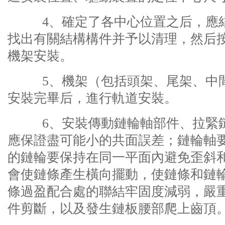
4、確定了各中心位置之后，應結
找出有關結構構件并予以清理，然后
機架安裝。
5、機架（包括頭架、尾架、中間
安裝完畢后，進行軌道安裝。
6、安裝傳動鏈輪軸部件、拉緊鏈
應保證盡可能小的共面誤差；鏈輪軸
的鏈輪要保持在同一平面內避免歪斜
會使鏈條產生橫向擺動，使鏈條和鏈
條過盈配合處的聯結牢固度減弱，嚴
件剪斷，以及發生鏈板腰部爬上齒頂