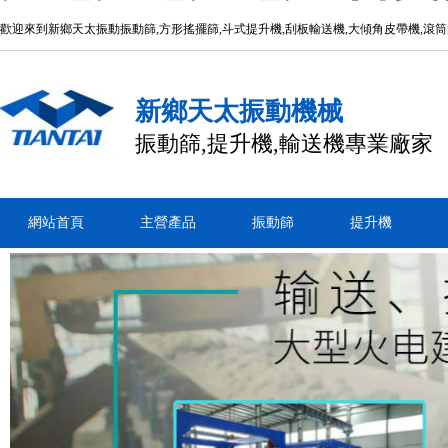
歡迎來到新鄉天太振動振動篩,方形搖擺篩,斗式提升機,刮板輸送機,大傾角皮帶機,滾
新鄉天太振動機械
振動篩,提升機,輸送機專業廠家
網站首頁
主營產品
振動篩
提升機