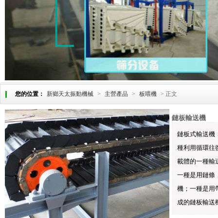
您的位置：
新鄉天太振動機械
>
主營產品
>
板喂機
> 正文
鏈板輸送機
鏈板式輸送機
種利用循環往
載體的一種輸
一種是用鏈條
機；一種是用
成的鏈板輸送