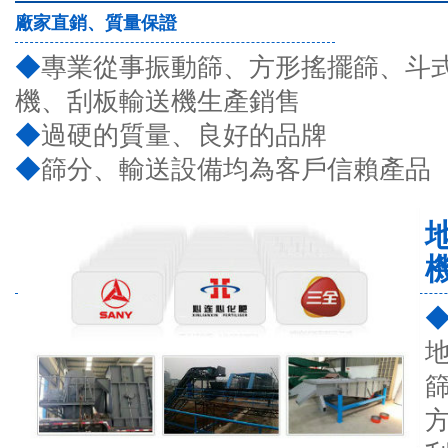
廠家直銷、質量保證
◆
專業從事振動篩、方形搖擺篩、斗
機、刮板輸送機生產銷售
◆
過硬的質量、良好的品牌
◆
篩分、輸送設備均為客戶信賴產品