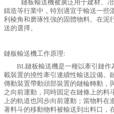
鏈板輸送機被廣泛用于建材、冶金
鑄造等行業中，特別適宜于輸送一些
利棱角和磨琢性強的固體物料。在泥
送的選擇。
鏈板輸送機工作原理:
BL鏈板輸送機是一種以牽引鏈作
載裝置的撓性牽引連續性輸送設備。
傳動裝置帶動頭部裝置的鏈輪轉動，
之向前運動，同時固定在鏈條上的料
上的軌道也同步向前運動；當物料在
著料斗的移動物料被輸送到出料口，