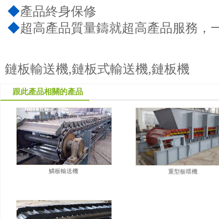
◆
產品終身保修
◆
超高產品質量鑄就超高產品服務，
鏈板輸送機,鏈板式輸送機,鏈板機
跟此產品相關的產品
鱗板輸送機
重型板喂機