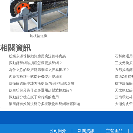
鏈板輸送機
相關資訊
粉煤灰漂珠振動篩應用廣泛價格實惠
石料廠選用
振動篩篩網破損后怎樣更換篩網？
三次元旋振
為什么你的旋振篩篩網這么容易損壞？
方形搖擺篩
內蒙古板鏈斗式提升機使用現場圖
廣西Z型提
旋振篩透篩率該怎樣提高?受那些因素影響
標準旋振篩
鈦白粉篩分為什么多選用超聲波振動篩？
天太振動篩
振動篩分機在膩子粉行業的應用
云南環鏈斗
滾筒篩有效解決篩分多棱狀物料篩網堵塞問題
大傾角皮帶
公司簡介
|
新聞資訊
|
主營產品
|