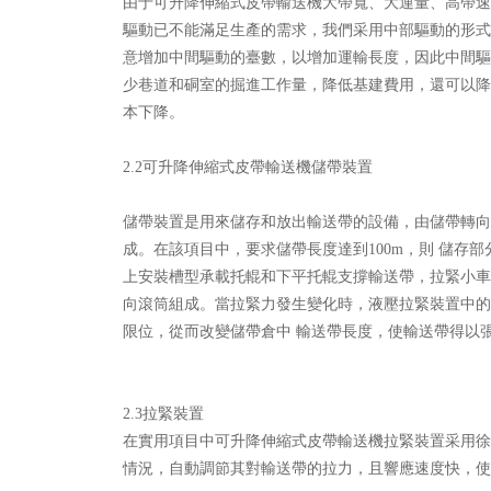
由于可升降伸縮式皮帶輸送機大帶寬、大運量、高帶速
驅動已不能滿足生產的需求，我們采用中部驅動的形式
意增加中間驅動的臺數，以增加運輸長度，因此中間驅
少巷道和硐室的掘進工作量，降低基建費用，還可以降
本下降。
2.2可升降伸縮式皮帶輸送機儲帶裝置
儲帶裝置是用來儲存和放出輸送帶的設備，由儲帶轉向
成。在該項目中，要求儲帶長度達到100m，則 儲存
上安裝槽型承載托輥和下平托輥支撐輸送帶，拉緊小車
向滾筒組成。當拉緊力發生變化時，液壓拉緊裝置中的
限位，從而改變儲帶倉中 輸送帶長度，使輸送帶得以
2.3拉緊裝置
在實用項目中可升降伸縮式皮帶輸送機拉緊裝置采用徐
情況，自動調節其對輸送帶的拉力，且響應速度快，使