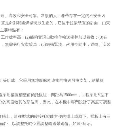
速、高效和安全可靠。常規的人工卷帶存在一定的不安全因
 置是針對我國煤礦現狀生產的，它位于拉緊裝置的后面，由夾
主要特點有：
工作效率高；(2)能夠實現自動拉伸輸送帶并加以卷收；(3)在
引，無需另行安裝絞車；(5)結構緊湊、占用空間小，運輸、安裝
組等組成，它采用無地腳螺栓連接的快速可換支架，結構簡
輥采用偏置槽型前傾托輥組，間距為1500mm，回程采用V型下
部分的高度較其他部位高，因此，在本機中專門設計了高度可調整
的柱銷上，這種型式的鉸接托輥能方便的掛上或取下。插板上有三
齒距，以調整托輥位置調整輸送帶跑偏。如圖3所示。