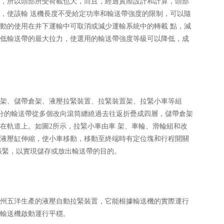
，所以頭部所受荷載也大，而且，經過實際設計和計算，頭部
，使該輸 送機長度不受給定功率和輸送帶強度的限制，可以隨
動的使用在井下運輸中可取消或減少運輸系統中的轉載 點，減
低輸送帶的最大拉力，使選用的輸送帶強度等級可以降低，成
架、儲帶倉架、液壓拉緊裝置、拉緊裝置架、拉緊小車等組
部分的輸送帶從多個改向滾筒纏繞過去往返折疊成四層，儲帶倉架
在軌道上。如圖2所示，拉緊小車由車 架、車輪、滑輪組和改
液壓缸伸縮，使小車移動，移動至終端時有定位塊和行程開關
張緊，以實現儲存或放出輸送帶的目的。
州五洋生產的液壓自動拉緊裝置，它能根據輸送機的實際運行
輸送機啟動運行平穩。