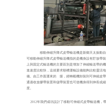
移動伸縮升降式皮帶輸送機是新鄉天太振動自行研
可移動伸縮升降式皮帶輸送機指的是機身設有貯放帶裝
上與固定式輸送機的主要區別是增加了伸縮輸送帶的機
進速度比較快，這就要求順槽運輸設備能夠比較靈活地
備。由工作面運來的 煤，經轉載機卸裝到可伸縮皮帶
通過收放膠帶裝置和儲帶裝置也可使機身得到伸長或縮
度。
2012年我們成功設計了移動可伸縮式皮帶輸送機，帶寬140