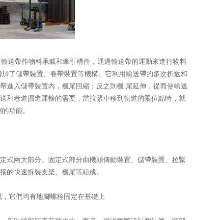
輸送帶作物料承載和牽引構件，通過輸送帶的運動來進行物料
增加了儲帶裝置、卷帶裝置等機構。它利用輸送帶的多次折返和
帶進入儲帶裝置內，機尾回縮；反之則機 尾延伸，從而使輸送
送和巷道掘進運輸的需要，當拉緊車移到軌道的限位點時，就
縮的功能。
定式兩大部分。固定式部分由機頭傳動裝置、儲帶裝置、拉緊
接的快速拆裝支架、機尾等組成。
成，它們均有地腳螺栓固定在基礎上