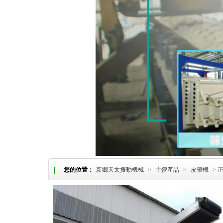
您的位置：
新鄉天太振動機械
>
主營產品
>
皮帶機
> 