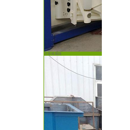
方形搖擺篩