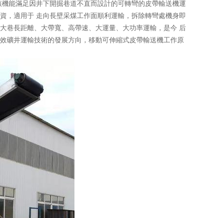
該機能滿足因井下開掘巷道不直而設計的可轉彎的皮帶輸送機運
資，適用于 走向長壁采煤工作面順利運輸，拆除轉彎處機身即
大巷長距離、大帶寬、高帶速、大運量、大功率運輸，是今 后
效礦井運輸技術的發展方向，移動可伸縮式皮帶輸送機工作原