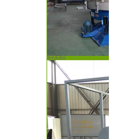
圓形搖擺篩