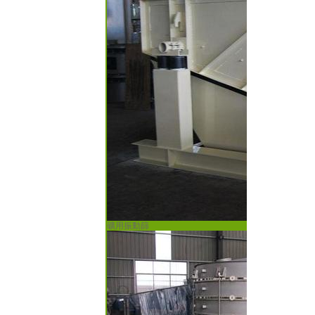
礦用振動篩