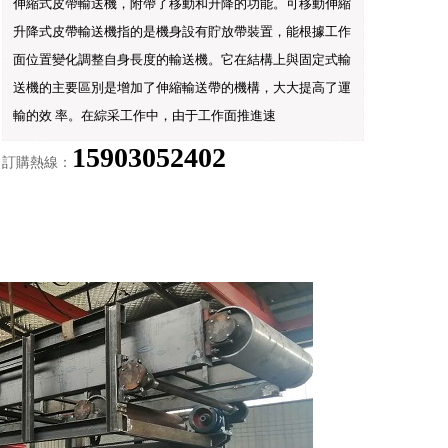
伸縮式皮帶輸送機，附帶了移動和升降的功能。可移動伸縮
升降式皮帶輸送機指的是機身設有貯放帶裝置，能根據工作
面位置變化調整自身長度的輸送機。它在結構上與固定式輸
送機的主要區別是增加了伸縮輸送帶的機構，大大提高了運
輸的效 率。在綜采工作中，由于工作面推進速
15903052402
訂購熱線：