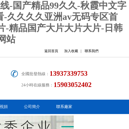
在线-国产精品99久久-秋霞中文字
看-久久久久亚洲av无码专区首
毛片-精品国产大片大片大片-日韩
网站
返回首頁
加入收藏
|
聯系我們
13937339753
全國批發熱線：
15903052402
24小時在線服務：
視頻
公司簡介
聯系廠家