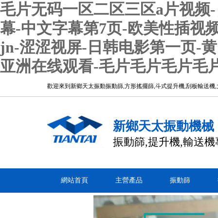
毛片无码一区二区三区a片视频-日
幕-中文字幕第7页-欧美性插视频
jn-涩涩视屏-日韩电影第一页
亚洲在线观看-毛片毛片毛片毛
歡迎來到新鄉天太振動振動篩,方形搖擺篩,斗式提升機,刮板輸送機
新鄉天太振動機械
振動篩,提升機,輸送
網站首頁
主營產品
振動篩