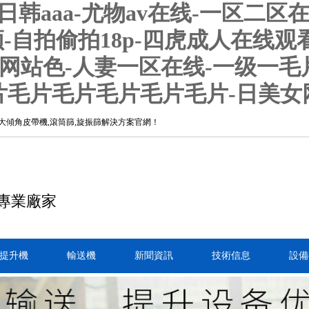
韩aaa-尤物av在线-一区二区
-自拍偷拍18p-四虎成人在线观
-黄网站色-人妻一区在线-一级一
片毛片毛片毛片毛片毛片-日美女
,大傾角皮帶機,滾筒篩,旋振篩解決方案官網！
機專業廠家
提升機
輸送機
新聞資訊
技術信息
設備