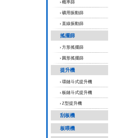
概率篩
礦用振動篩
直線振動篩
搖擺篩
方形搖擺篩
圓形搖擺篩
提升機
環鏈斗式提升機
板鏈斗式提升機
Z型提升機
刮板機
板喂機