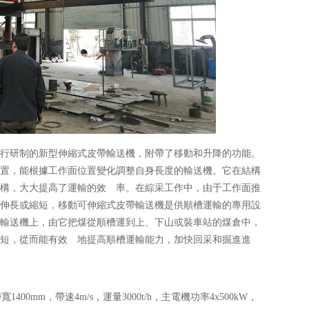
制的新型伸縮式皮帶輸送機，附帶了移動和升降的功能。
置，能根據工作面位置變化調整自身長度的輸送機。它在結構
構，大大提高了運輸的效 率。在綜采工作中，由于工作面推
伸長或縮短，移動可伸縮式皮帶輸送機是供順槽運輸的專用設
輸送機上，由它把煤從順槽運到上、下山或裝車站的煤倉中，
短，從而能有效 地提高順槽運輸能力，加快回采和掘進進
0mm，帶速4m/s，運量3000t/h，主電機功率4x500kW，