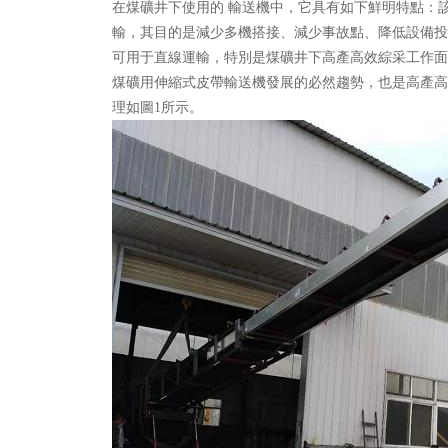
在煤礦井下使用的 輸送機中，它具有如下鮮明特點：
輸，其目的是減少多機搭接、減少事故點、降低設備投
可用于直線運輸，特別是煤礦井下高產高效綜采工作面
煤礦用伸縮式皮帶輸送機發展的必然趨勢，也是高產高
理如圖1所示。