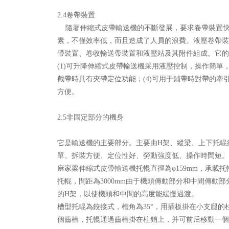
2.4卷帶裝置
隨著伸縮式皮帶輸送機的不斷發展，要求卷帶裝置快
素，不僅效率低，而且造成了人員的浪費。液壓卷帶裝
帶裝置、卷收輸送帶裝置和液壓站及其附件組成。它的
(1)可升降伸縮式皮帶輸送機采用液壓控制，操作簡單，
截帶時具有夾帶定位功能；(4)可用于鋪帶時對帶的牽
方便。
2.5非固定部分的機身
它是輸送機的主要部分。主要由H架、縱梁、上下托輥
單、拆裝方便、定位性好、勞動強度低、操作時間短。
麻家梁伸縮式皮帶輸送機托輥直徑為φ159mm，承載托
托輥，間距為3000mm由于機頭傳動部分和中間傳動
的H架，以使機頭和中間的高度能緩慢過渡。
槽型托輥為鉸接式，槽角為35°，用插板掛在小支腿
個齒槽，托輥通過齒槽掛在柱銷上，并可前后移動一個